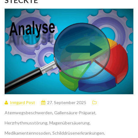
STECKTE
Irmgard Post
27. September 2025
Atemwegsbeschwerden
,
Gallensäure-Präparat
,
Herzrhythmusstörung
,
Magenübersäuerung
,
Medikamentennosoden
,
Schilddrüsenerkrankungen
,