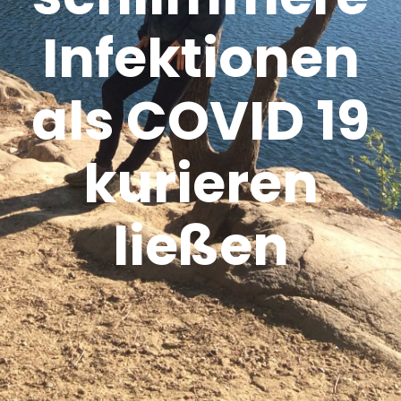
Infektionen
als COVID 19
kurieren
ließen