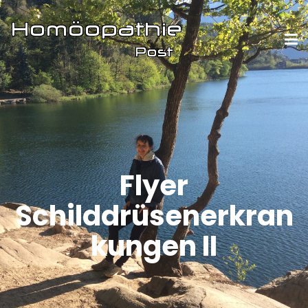
Flyer
Schilddrüsenerkran
kungen II