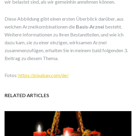
wir belastet sind, als wir gemeinhin annehmen können.
Diese Abbildung gibt einen ersten Überblick darüber, aus
welchen Arzneikombinationen die
Basis-Arznei
besteht.
Weitere Informationen zu ihren Bestandteilen, und wie ich
dazu kam, sie zu einer einzigen, wirksamen Arznei
zusammenzufügen, erhalten Sie in meinem bald folgenden 3.
Beitrag zu diesem Thema.
Fotos:
https://pixabay.com/de/
RELATED ARTICLES