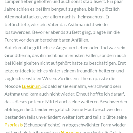
Lampenfieber geholfen und auch sonst stabilisiert. Ein paar
Jahre schien es bei ihm bergauf zu gehen, bis ihn plötzlich
Atemnotattacken, vor allem nachts, heimsuchten. Er
befürchtete, wie sein Vater das Asthma nicht wieder
loszuwerden. Bevor er abends zu Bett ging, plagte ihn die
Furcht vor den unberechenbaren Anfällen.
Auf einmal begriff ich es: Angst um Leben oder Tod war sein
Grundthema, das ihn nicht nur in ernsten Fällen, sondern auch
bei Kleinigkeiten nicht aufgehört hatte zu beschäftigen. Erst
jetzt entdeckte ich es hinter seinem freundlich-heiteren und
zugleich sensiblen Wesen. Zu diesem Thema passte die
Nosode
Luesinum
. Sobald er sie einnahm, verschwand sein
Asthma und kam auch nicht wieder. Erneut hoffte ich darauf,
dass dieses potente Mittel auch seine weiteren Beschwerden
abklingen ließ. Leider vergeblich: Seine Hautbeschwerden
bestanden teils unverändert weiter fort und teils blühte seine
Psoriasis
(Schuppenflechte) in abgeschwächter Form wieder
auf! Erst als ich ihm weitere
Nosoden
verordnete, ließ sich