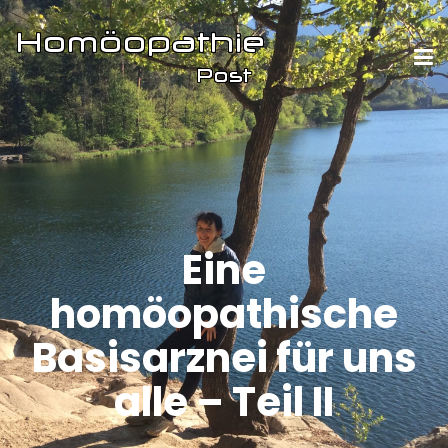
Eine
homöopathische
Basisarznei für uns
alle – Teil II