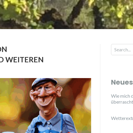
ON
Search for
 WEITEREN
Neues
Wie mich d
überrasch
Wetterext