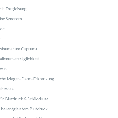
ck-Entgleisung
ine Syndrom
ose
t
sinum (cum Cuprum)
lienunverträglichkeit
erin
sche Magen-Darm-Erkrankung
ulcerosa
ür Blutdruck & Schilddrüse
bei entgleistem Blutdruck