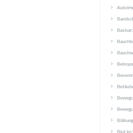
Autoim
Bandsch
Basisar
Bauchk
Bauchw
Beinope
Benomm
Betäub
Bewegu
Bewegu
Blähun
Blut im 