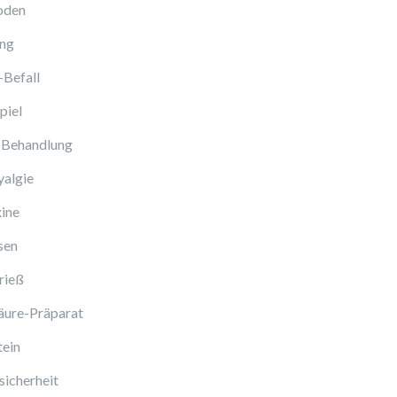
oden
ng
-Befall
piel
 Behandlung
algie
ine
sen
rieß
äure-Präparat
tein
icherheit