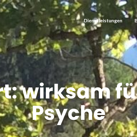
Dienstleistungen
t:
wirksam fü
Psyche