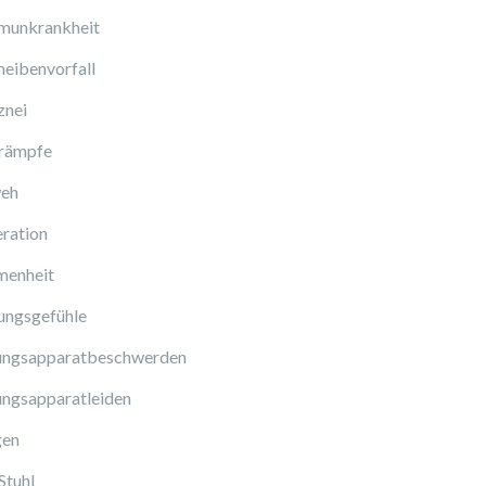
munkrankheit
eibenvorfall
znei
rämpfe
eh
ration
enheit
ungsgefühle
ngsapparatbeschwerden
ngsapparatleiden
gen
Stuhl