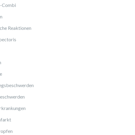
l-Combi
en
sche Reaktionen
pectoris
n
e
gsbeschwerden
eschwerden
rkrankungen
farkt
ropfen