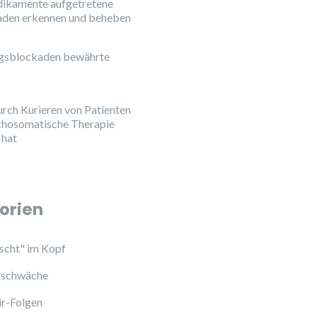
ikamente aufgetretene
aden erkennen und beheben
ngsblockaden bewährte
urch Kurieren von Patienten
chosomatische Therapie
 hat
orien
cht" im Kopf
schwäche
ir-Folgen