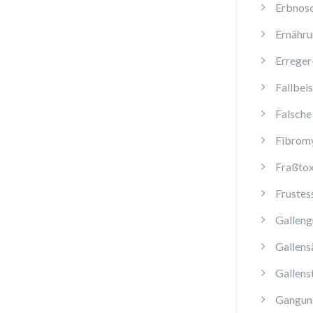
Erbnos
Ernähru
Erreger
Fallbeis
Falsche
Fibromy
Fraßtox
Frustes
Galleng
Gallens
Gallens
Ganguns