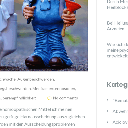
Durch Med
Heilblock
Bei Heilu
Arzneien
Wie sich d
meine psy
entwickelt
chwäche
,
Augenbeschwerden
,
Kateg
egsbeschwerden
,
Medikamentennosoden
,
Überempfindlichkeit
No comments
"Bemats
he homöopathischen Mittel ich meinen
Abwehr
 zu geringe Harnausscheidung auszugleichen.
Aciclov
erden mit den Ausscheidungsproblemen