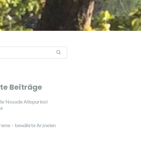
:
te Beiträge
ie Nosode Allopurinol
te
reme – bewährte Arzneien