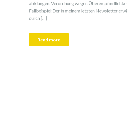
abklangen. Verordnung wegen Überempfindlichkeit
Fallbeispiel:Der in meinem letzten Newsletter er
durch […]
Read more