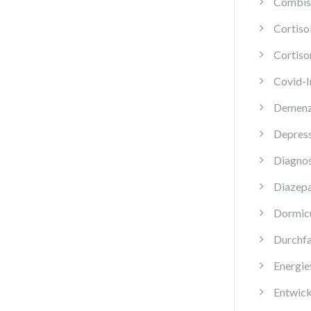
Combis 
Cortis
Cortiso
Covid-
Demen
Depres
Diagnos
Diazep
Dormi
Durchfa
Energie
Entwick