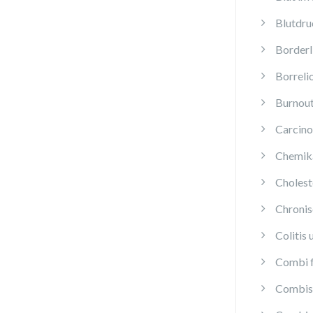
Blutdru
Borderl
Borreli
Burnou
Carcino
Chemika
Cholest
Chroni
Colitis 
Combi f
Combis 