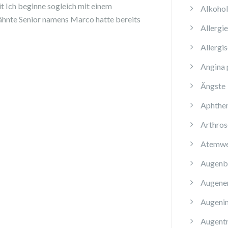
 Ich beginne sogleich mit einem
Alkoho
wähnte Senior namens Marco hatte bereits
Allergi
Allergi
Angina 
Ängste
Aphthe
Arthros
Atemwe
Augenb
Augene
Augenin
Augent