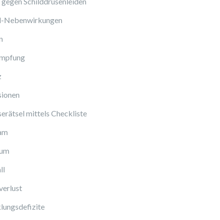
gegen Schilddrüsenleiden
ol-Nebenwirkungen
n
Impfung
z
sionen
erätsel mittels Checkliste
am
cum
ll
verlust
lungsdefizite