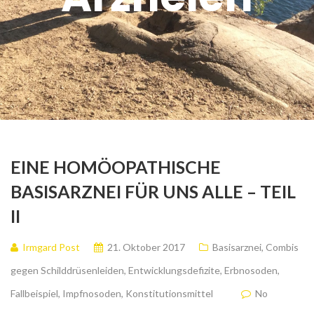
EINE HOMÖOPATHISCHE
BASISARZNEI FÜR UNS ALLE – TEIL
II
Irmgard Post
21. Oktober 2017
Basisarznei
,
Combis
gegen Schilddrüsenleiden
,
Entwicklungsdefizite
,
Erbnosoden
,
Fallbeispiel
,
Impfnosoden
,
Konstitutionsmittel
No