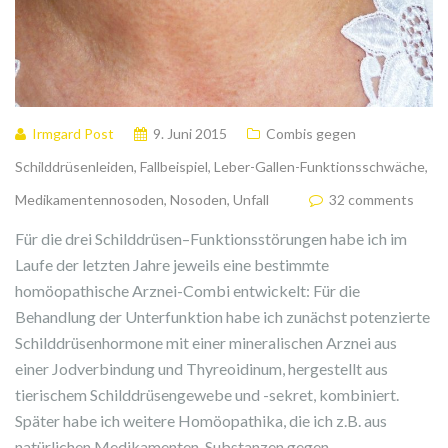
Irmgard Post
9. Juni 2015
Combis gegen
Schilddrüsenleiden
,
Fallbeispiel
,
Leber-Gallen-Funktionsschwäche
,
Medikamentennosoden
,
Nosoden
,
Unfall
32 comments
Für die drei Schilddrüsen–Funktionsstörungen habe ich im
Laufe der letzten Jahre jeweils eine bestimmte
homöopathische Arznei-Combi entwickelt: Für die
Behandlung der Unterfunktion habe ich zunächst potenzierte
Schilddrüsenhormone mit einer mineralischen Arznei aus
einer Jodverbindung und Thyreoidinum, hergestellt aus
tierischem Schilddrüsengewebe und -sekret, kombiniert.
Später habe ich weitere Homöopathika, die ich z.B. aus
natürlichen Medikamenten-Substanzen gegen