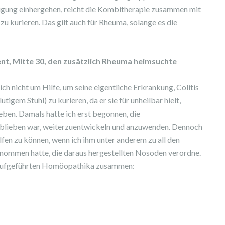
igung einhergehen, reicht die Kombitherapie zusammen mit
u kurieren. Das gilt auch für Rheuma, solange es die
ient, Mitte 30, den zusätzlich Rheuma heimsuchte
ch nicht um Hilfe, um seine eigentliche Erkrankung, Colitis
gem Stuhl) zu kurieren, da er sie für unheilbar hielt,
ben. Damals hatte ich erst begonnen, die
 geblieben war, weiterzuentwickeln und anzuwenden. Dennoch
lfen zu können, wenn ich ihm unter anderem zu all den
enommen hatte, die daraus hergestellten Nosoden verordne.
fik aufgeführten Homöopathika zusammen: