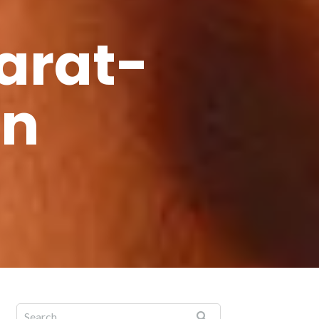
arat-
en
Search for: