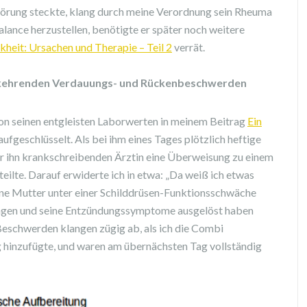
örung steckte, klang durch meine Verordnung sein Rheuma
lance herzustellen, benötigte er später noch weitere
heit: Ursachen und Therapie – Teil 2
verrät.
ederkehrenden Verdauungs- und Rückenbeschwerden
n seinen entgleisten Laborwerten in meinem Beitrag
Ein
aufgeschlüsselt. Als bei ihm eines Tages plötzlich heftige
r ihn krankschreibenden Ärztin eine Überweisung zu einem
eilte. Darauf erwiderte ich in etwa: „Da weiß ich etwas
eine Mutter unter einer Schilddrüsen-Funktionsschwäche
tragen und seine Entzündungssymptome ausgelöst haben
Beschwerden klangen zügig ab, als ich die Combi
 hinzufügte, und waren am übernächsten Tag vollständig