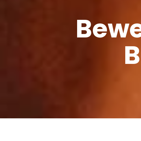
Bewe
B