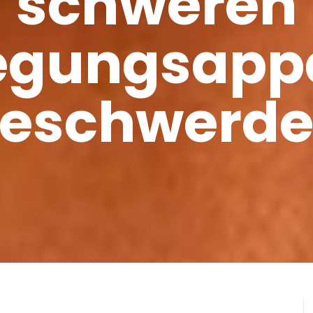
schweren
gungsapp
eschwerd