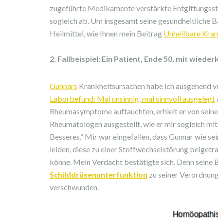
zugeführte Medikamente verstärkte Entgiftungsst
sogleich ab. Um insgesamt seine gesundheitliche Ba
Heilmittel, wie Ihnen mein Beitrag
Unheilbare Krank
2. Fallbeispiel: Ein Patient, Ende 50, mit wi
Gunnars
Krankheitsursachen habe ich ausgehend vo
Laborbefund: Mal unsinnig, mal sinnvoll ausgelegt
Rheumasymptome auftauchten, erhielt er von seine
Rheumatologen ausgestellt, wie er mir sogleich mitt
Besseres.“ Mir war eingefallen, dass Gunnar wie s
leiden, diese zu einer Stoffwechselstörung beige
könne. Mein Verdacht bestätigte sich. Denn seine 
Schilddrüsenunterfunktion
zu seiner Verordnung
verschwunden.