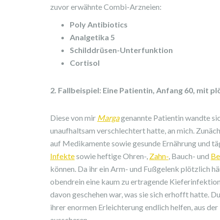
zuvor erwähnte Combi-Arzneien:
Poly Antibiotics
Analgetika 5
Schilddrüsen-Unterfunktion
Cortisol
2. Fallbeispiel: Eine Patientin, Anfang 60, mit
Diese von mir
Marga
genannte Patientin wandte sich
unaufhaltsam verschlechtert hatte, an mich. Zunäc
auf Medikamente sowie gesunde Ernährung und tägl
Infekte
sowie heftige Ohren-,
Zahn-
, Bauch- und
Be
können. Da ihr ein Arm- und Fußgelenk plötzlich hä
obendrein eine kaum zu ertragende Kieferinfektion h
davon geschehen war, was sie sich erhofft hatte.
ihrer enormen Erleichterung endlich helfen, aus de
ausscheren.