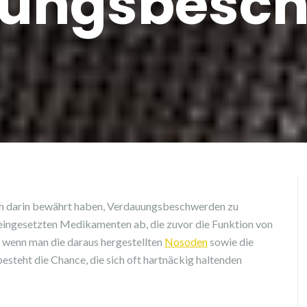
ungsbesc
ich darin bewährt haben, Verdauungsbeschwerden zu
eingesetzten Medikamenten ab, die zuvor die Funktion von
 wenn man die daraus hergestellten
Nosoden
sowie die
besteht die Chance, die sich oft hartnäckig haltenden