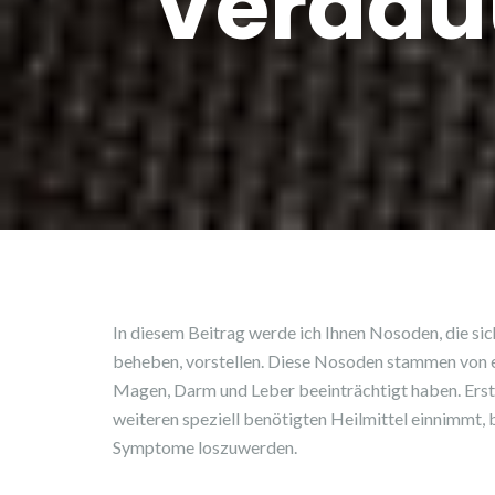
Verdau
In diesem Beitrag werde ich Ihnen Nosoden, die s
beheben, vorstellen. Diese Nosoden stammen von 
Magen, Darm und Leber beeinträchtigt haben. Erst
weiteren speziell benötigten Heilmittel einnimmt, 
Symptome loszuwerden.